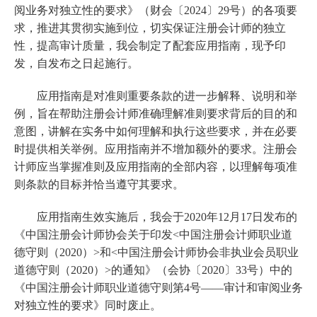
阅业务对独立性的要求》（财会〔
2024
〕
29
号）的各项要
求，推进其贯彻实施到位，切实保证注册会计师的独立
性，提高审计质量，我会制定了配套应用指南，现予印
发，自发布之日起施行。
应用指南是对准则重要条款的进一步解释、说明和举
例，旨在帮助注册会计师准确理解准则要求背后的目的和
意图，讲解在实务中如何理解和执行这些要求，并在必要
时提供相关举例。应用指南并不增加额外的要求。注册会
计师应当掌握准则及应用指南的全部内容，以理解每项准
则条款的目标并恰当遵守其要求。
应用指南生效实施后，我会于
2020
年
12
月
17
日发布的
《中国注册会计师协会关于印发
<
中国注册会计师职业道
德守则（
2020
）
>
和
<
中国注册会计师协会非执业会员职业
道德守则（
2020
）
>
的通知》（会协〔
2020
〕
33
号）中的
《中国注册会计师职业道德守则第
4
号
——
审计和审阅业务
对独立性的要求》同时废止。